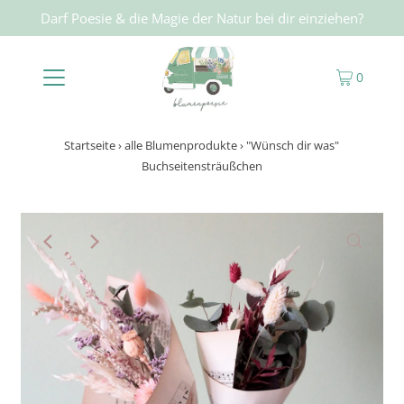
Darf Poesie & die Magie der Natur bei dir einziehen?
0
Startseite
›
alle Blumenprodukte
›
"Wünsch dir was"
Buchseitensträußchen