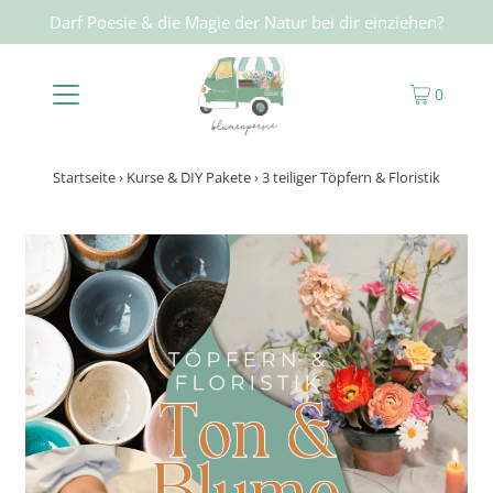
Darf Poesie & die Magie der Natur bei dir einziehen?
0
Startseite
›
Kurse & DIY Pakete
›
3 teiliger Töpfern & Floristik