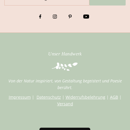
Unser Handwerk
Von der Natur inspiriert, von Gestaltung begeistert und Poesie
berührt.
Impressum
|
Datenschutz
|
Widerrufsbelehrung
|
AGB
|
Versand