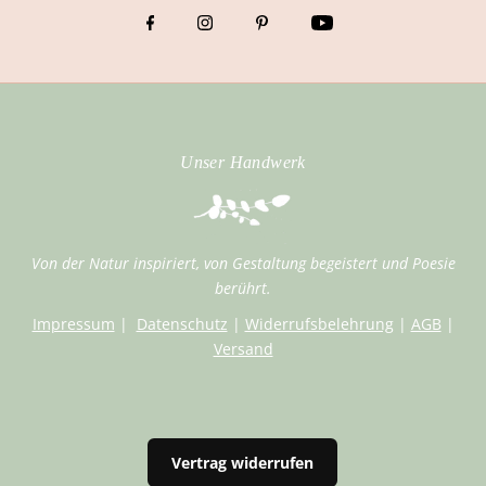
Unser Handwerk
Von der Natur inspiriert, von Gestaltung begeistert und Poesie
berührt.
Impressum
|
Datenschutz
|
Widerrufsbelehrung
|
AGB
|
Versand
Vertrag widerrufen