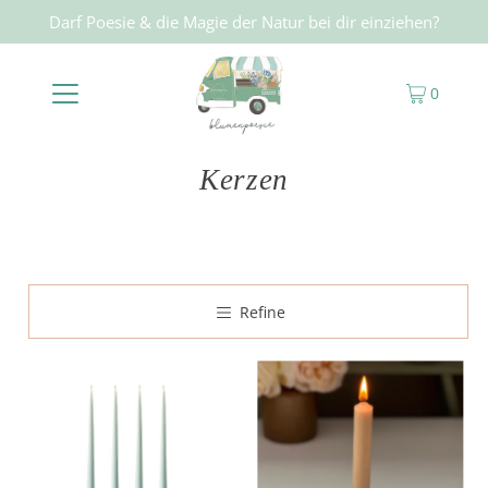
Darf Poesie & die Magie der Natur bei dir einziehen?
0
Kerzen
Refine