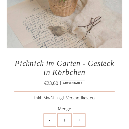
Picknick im Garten - Gesteck
in Körbchen
€23,00
Regulärer
AUSVERKAUFT
Preis
inkl. MwSt. zzgl.
Versandkosten
Menge
-
+