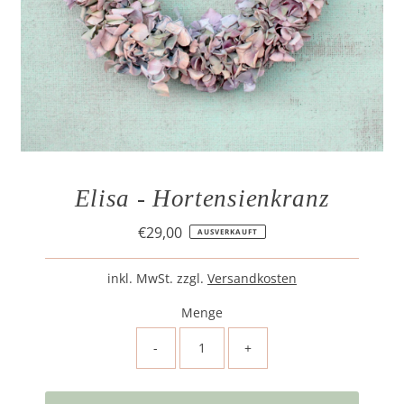
Elisa - Hortensienkranz
€29,00
Regulärer
AUSVERKAUFT
Preis
inkl. MwSt. zzgl.
Versandkosten
Menge
-
+