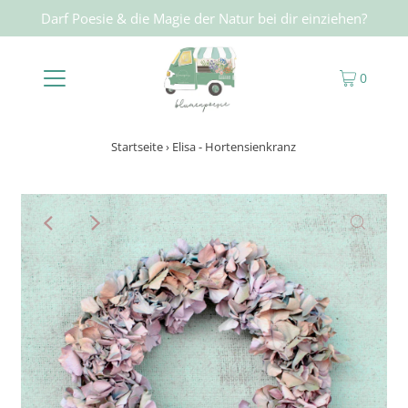
Darf Poesie & die Magie der Natur bei dir einziehen?
0
Startseite
›
Elisa - Hortensienkranz