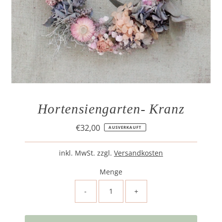
Hortensiengarten- Kranz
€32,00
Regulärer
AUSVERKAUFT
Preis
inkl. MwSt. zzgl.
Versandkosten
Menge
-
+