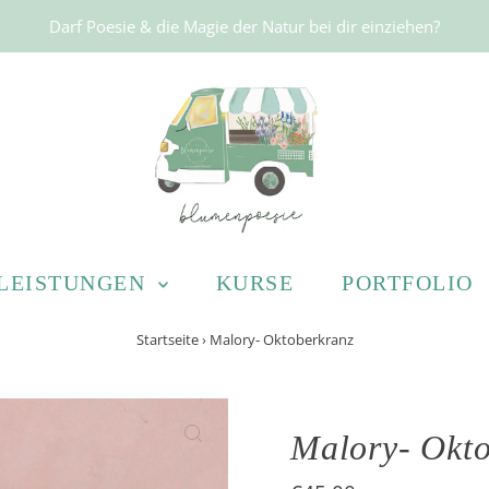
Darf Poesie & die Magie der Natur bei dir einziehen?
LEISTUNGEN
KURSE
PORTFOLIO
Startseite
›
Malory- Oktoberkranz
Malory- Okto