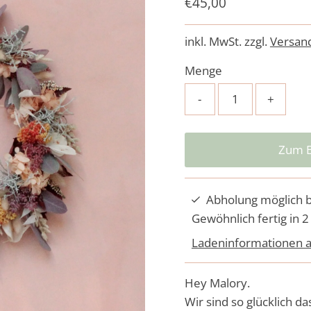
Regulärer
€45,00
Preis
inkl. MwSt. zzgl.
Versan
Menge
-
+
Abholung möglich 
Gewöhnlich fertig in 2
Ladeninformationen 
Hey Malory.
Wir sind so glücklich 