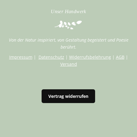
Unser Handwerk
Von der Natur inspiriert, von Gestaltung begeistert und Poesie
berührt.
Impressum
|
Datenschutz
|
Widerrufsbelehrung
|
AGB
|
Versand
Vertrag widerrufen