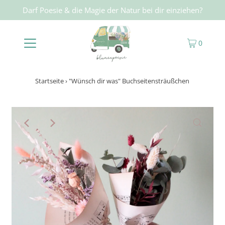
Darf Poesie & die Magie der Natur bei dir einziehen?
0
Startseite
›
"Wünsch dir was" Buchseitensträußchen